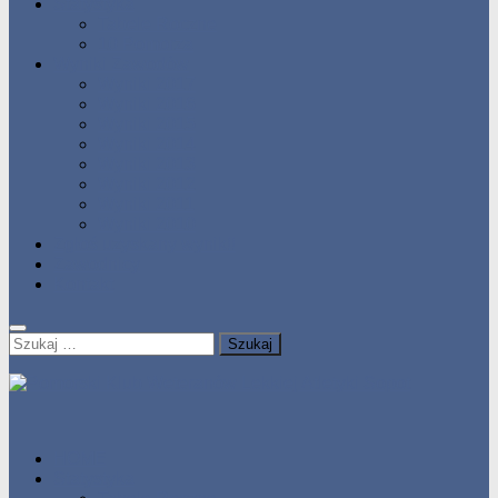
Statystyka
Tabele Roczne
10 Pomorza
Wyniki Zawodów
Wyniki 2017
Wyniki 2016
Wyniki 2015
Wyniki 2014
Wyniki 2013
Wyniki 2012
Wyniki 2011
Wyniki 2010
Zgłoś uzyskany wynik!!
Zawodnicy
Kontakt
Szukaj:
HOME
Statystyka