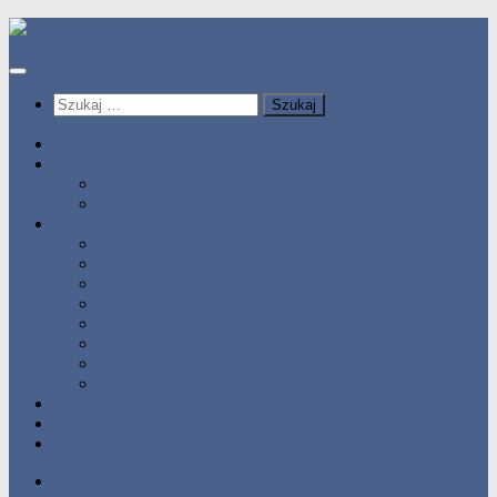
Przeskocz
do
treści
Szukaj:
HOME
Statystyka
Tabele Roczne
10 Pomorza
Wyniki Zawodów
Wyniki 2017
Wyniki 2016
Wyniki 2015
Wyniki 2014
Wyniki 2013
Wyniki 2012
Wyniki 2011
Wyniki 2010
Zgłoś uzyskany wynik!!
Zawodnicy
Kontakt
HOME