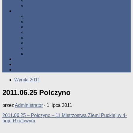
Tabele Roczne
10 Pomorza
Wyniki Zawodów
Wyniki 2017
Wyniki 2016
Wyniki 2015
Wyniki 2014
Wyniki 2013
Wyniki 2012
Wyniki 2011
Wyniki 2010
Zgłoś uzyskany wynik!!
Zawodnicy
Kontakt
Wyniki 2011
2011.06.25 Polczyno
przez
Administrator
·
1 lipca 2011
2011.06.25 – Połczyno – 11 Mistrzostwa Ziemi Puckiej w 4-
boju Rzutowym