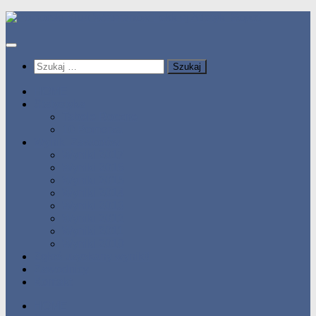
Przeskocz
do
treści
Szukaj:
HOME
Statystyka
Tabele Roczne
10 Pomorza
Wyniki Zawodów
Wyniki 2017
Wyniki 2016
Wyniki 2015
Wyniki 2014
Wyniki 2013
Wyniki 2012
Wyniki 2011
Wyniki 2010
Zgłoś uzyskany wynik!!
Zawodnicy
Kontakt
HOME