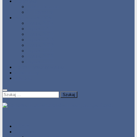
Statystyka
Tabele Roczne
10 Pomorza
Wyniki Zawodów
Wyniki 2017
Wyniki 2016
Wyniki 2015
Wyniki 2014
Wyniki 2013
Wyniki 2012
Wyniki 2011
Wyniki 2010
Zgłoś uzyskany wynik!!
Zawodnicy
Kontakt
Szukaj:
HOME
Statystyka