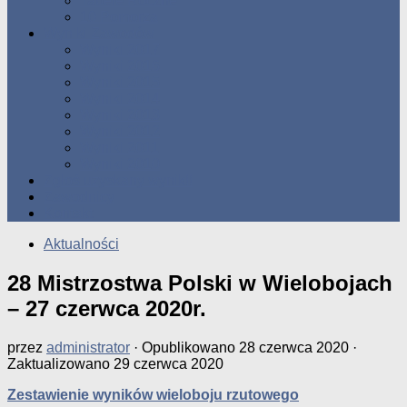
Tabele Roczne
10 Pomorza
Wyniki Zawodów
Wyniki 2017
Wyniki 2016
Wyniki 2015
Wyniki 2014
Wyniki 2013
Wyniki 2012
Wyniki 2011
Wyniki 2010
Zgłoś uzyskany wynik!!
Zawodnicy
Kontakt
Aktualności
28 Mistrzostwa Polski w Wielobojach
– 27 czerwca 2020r.
przez
administrator
· Opublikowano
28 czerwca 2020
·
Zaktualizowano
29 czerwca 2020
Zestawienie wyników wieloboju rzutowego