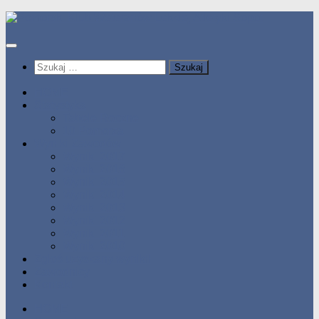
Przeskocz
do
treści
Szukaj:
HOME
Statystyka
Tabele Roczne
10 Pomorza
Wyniki Zawodów
Wyniki 2017
Wyniki 2016
Wyniki 2015
Wyniki 2014
Wyniki 2013
Wyniki 2012
Wyniki 2011
Wyniki 2010
Zgłoś uzyskany wynik!!
Zawodnicy
Kontakt
HOME