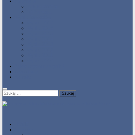
Statystyka
Tabele Roczne
10 Pomorza
Wyniki Zawodów
Wyniki 2017
Wyniki 2016
Wyniki 2015
Wyniki 2014
Wyniki 2013
Wyniki 2012
Wyniki 2011
Wyniki 2010
Zgłoś uzyskany wynik!!
Zawodnicy
Kontakt
Szukaj:
HOME
Statystyka