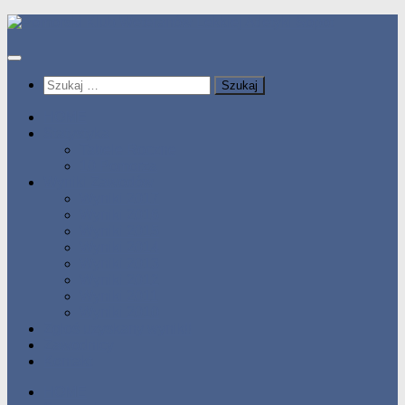
Przeskocz
do
treści
Szukaj:
HOME
Statystyka
Tabele Roczne
10 Pomorza
Wyniki Zawodów
Wyniki 2017
Wyniki 2016
Wyniki 2015
Wyniki 2014
Wyniki 2013
Wyniki 2012
Wyniki 2011
Wyniki 2010
Zgłoś uzyskany wynik!!
Zawodnicy
Kontakt
HOME