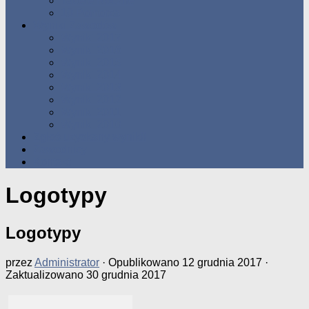
Tabele Roczne
10 Pomorza
Wyniki Zawodów
Wyniki 2017
Wyniki 2016
Wyniki 2015
Wyniki 2014
Wyniki 2013
Wyniki 2012
Wyniki 2011
Wyniki 2010
Zgłoś uzyskany wynik!!
Zawodnicy
Kontakt
Logotypy
Logotypy
przez
Administrator
· Opublikowano
12 grudnia 2017
·
Zaktualizowano
30 grudnia 2017