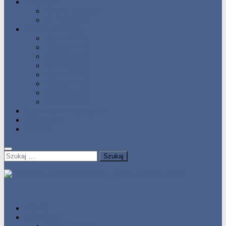
Statystyka
Tabele Roczne
10 Pomorza
Wyniki Zawodów
Wyniki 2017
Wyniki 2016
Wyniki 2015
Wyniki 2014
Wyniki 2013
Wyniki 2012
Wyniki 2011
Wyniki 2010
Zgłoś uzyskany wynik!!
Zawodnicy
Kontakt
Szukaj:
HOME
Statystyka