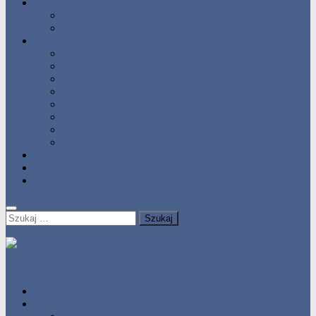
Statystyka
Tabele Roczne
10 Pomorza
Wyniki Zawodów
Wyniki 2017
Wyniki 2016
Wyniki 2015
Wyniki 2014
Wyniki 2013
Wyniki 2012
Wyniki 2011
Wyniki 2010
Zgłoś uzyskany wynik!!
Zawodnicy
Kontakt
Szukaj:
HOME
Statystyka