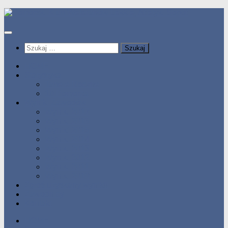
Przeskocz
do
treści
Szukaj:
HOME
Statystyka
Tabele Roczne
10 Pomorza
Wyniki Zawodów
Wyniki 2017
Wyniki 2016
Wyniki 2015
Wyniki 2014
Wyniki 2013
Wyniki 2012
Wyniki 2011
Wyniki 2010
Zgłoś uzyskany wynik!!
Zawodnicy
Kontakt
HOME