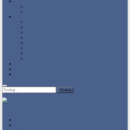
Statystyka
Tabele Roczne
10 Pomorza
Wyniki Zawodów
Wyniki 2017
Wyniki 2016
Wyniki 2015
Wyniki 2014
Wyniki 2013
Wyniki 2012
Wyniki 2011
Wyniki 2010
Zgłoś uzyskany wynik!!
Zawodnicy
Kontakt
Szukaj:
HOME
Statystyka