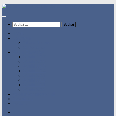
Przeskocz
do
treści
Szukaj:
HOME
Statystyka
Tabele Roczne
10 Pomorza
Wyniki Zawodów
Wyniki 2017
Wyniki 2016
Wyniki 2015
Wyniki 2014
Wyniki 2013
Wyniki 2012
Wyniki 2011
Wyniki 2010
Zgłoś uzyskany wynik!!
Zawodnicy
Kontakt
HOME