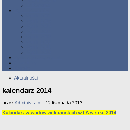
Tabele Roczne
10 Pomorza
Wyniki Zawodów
Wyniki 2017
Wyniki 2016
Wyniki 2015
Wyniki 2014
Wyniki 2013
Wyniki 2012
Wyniki 2011
Wyniki 2010
Zgłoś uzyskany wynik!!
Zawodnicy
Kontakt
Aktualności
kalendarz 2014
przez
Administrator
·
12 listopada 2013
Kalendarz zawodów weterańskich w LA w roku 2014