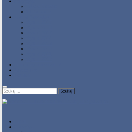
Statystyka
Tabele Roczne
10 Pomorza
Wyniki Zawodów
Wyniki 2017
Wyniki 2016
Wyniki 2015
Wyniki 2014
Wyniki 2013
Wyniki 2012
Wyniki 2011
Wyniki 2010
Zgłoś uzyskany wynik!!
Zawodnicy
Kontakt
Szukaj:
HOME
Statystyka