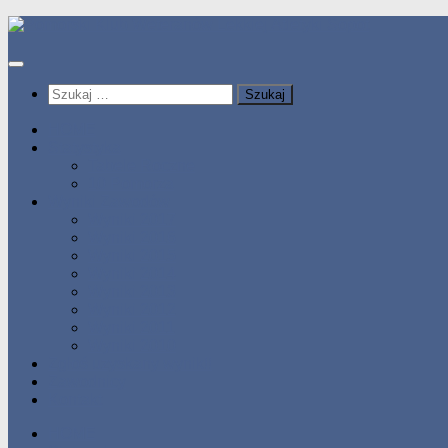
Przeskocz
do
treści
Szukaj:
HOME
Statystyka
Tabele Roczne
10 Pomorza
Wyniki Zawodów
Wyniki 2017
Wyniki 2016
Wyniki 2015
Wyniki 2014
Wyniki 2013
Wyniki 2012
Wyniki 2011
Wyniki 2010
Zgłoś uzyskany wynik!!
Zawodnicy
Kontakt
HOME