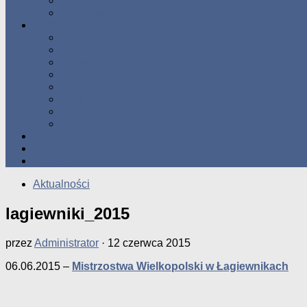
Tabele Roczne
10 Pomorza
Wyniki Zawodów
Wyniki 2017
Wyniki 2016
Wyniki 2015
Wyniki 2014
Wyniki 2013
Wyniki 2012
Wyniki 2011
Wyniki 2010
Zgłoś uzyskany wynik!!
Zawodnicy
Kontakt
Aktualności
lagiewniki_2015
przez
Administrator
·
12 czerwca 2015
06.06.2015 –
Mistrzostwa Wielkopolski w Łagiewnikach