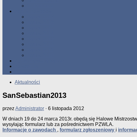
Tabele Roczne
10 Pomorza
Wyniki Zawodów
Wyniki 2017
Wyniki 2016
Wyniki 2015
Wyniki 2014
Wyniki 2013
Wyniki 2012
Wyniki 2011
Wyniki 2010
Zgłoś uzyskany wynik!!
Zawodnicy
Kontakt
Aktualności
SanSebastian2013
przez
Administrator
·
6 listopada 2012
W dniach 19 do 24 marca 2013r. obędą się Halowe Mistrzostw
wysyłając formularz lub za pośrednictwem PZWLA.
Informacje o zawodach
,
formularz zgłoszeniowy
i
informa