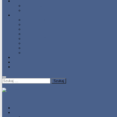
Statystyka
Tabele Roczne
10 Pomorza
Wyniki Zawodów
Wyniki 2017
Wyniki 2016
Wyniki 2015
Wyniki 2014
Wyniki 2013
Wyniki 2012
Wyniki 2011
Wyniki 2010
Zgłoś uzyskany wynik!!
Zawodnicy
Kontakt
Szukaj:
HOME
Statystyka