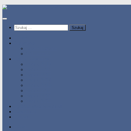
Przeskocz
do
treści
Szukaj:
HOME
Statystyka
Tabele Roczne
10 Pomorza
Wyniki Zawodów
Wyniki 2017
Wyniki 2016
Wyniki 2015
Wyniki 2014
Wyniki 2013
Wyniki 2012
Wyniki 2011
Wyniki 2010
Zgłoś uzyskany wynik!!
Zawodnicy
Kontakt
HOME