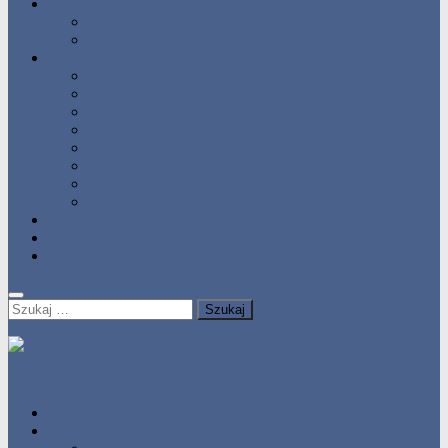
Statystyka
Tabele Roczne
10 Pomorza
Wyniki Zawodów
Wyniki 2017
Wyniki 2016
Wyniki 2015
Wyniki 2014
Wyniki 2013
Wyniki 2012
Wyniki 2011
Wyniki 2010
Zgłoś uzyskany wynik!!
Zawodnicy
Kontakt
Szukaj:
HOME
Statystyka