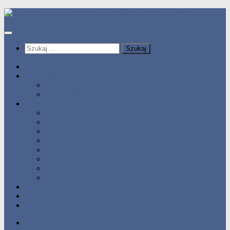
Przeskocz
do
treści
Szukaj:
HOME
Statystyka
Tabele Roczne
10 Pomorza
Wyniki Zawodów
Wyniki 2017
Wyniki 2016
Wyniki 2015
Wyniki 2014
Wyniki 2013
Wyniki 2012
Wyniki 2011
Wyniki 2010
Zgłoś uzyskany wynik!!
Zawodnicy
Kontakt
HOME