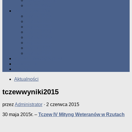
Tabele Roczne
10 Pomorza
Wyniki Zawodów
Wyniki 2017
Wyniki 2016
Wyniki 2015
Wyniki 2014
Wyniki 2013
Wyniki 2012
Wyniki 2011
Wyniki 2010
Zgłoś uzyskany wynik!!
Zawodnicy
Kontakt
Aktualności
tczewwyniki2015
przez
Administrator
·
2 czerwca 2015
30 maja 2015r. –
Tczew IV Mityng Weteranów w Rzutach