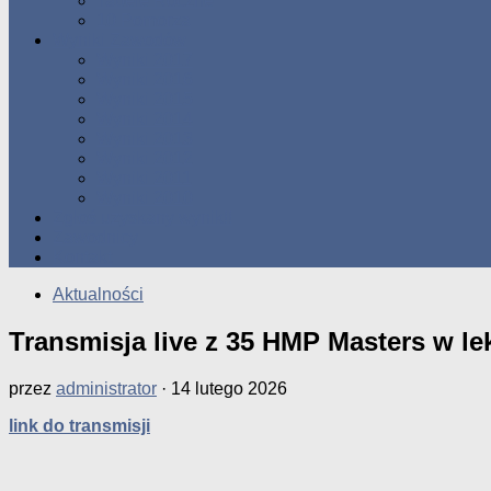
Tabele Roczne
10 Pomorza
Wyniki Zawodów
Wyniki 2017
Wyniki 2016
Wyniki 2015
Wyniki 2014
Wyniki 2013
Wyniki 2012
Wyniki 2011
Wyniki 2010
Zgłoś uzyskany wynik!!
Zawodnicy
Kontakt
Aktualności
Transmisja live z 35 HMP Masters w lek
przez
administrator
·
14 lutego 2026
link do transmisji