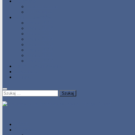
Statystyka
Tabele Roczne
10 Pomorza
Wyniki Zawodów
Wyniki 2017
Wyniki 2016
Wyniki 2015
Wyniki 2014
Wyniki 2013
Wyniki 2012
Wyniki 2011
Wyniki 2010
Zgłoś uzyskany wynik!!
Zawodnicy
Kontakt
Szukaj:
HOME
Statystyka