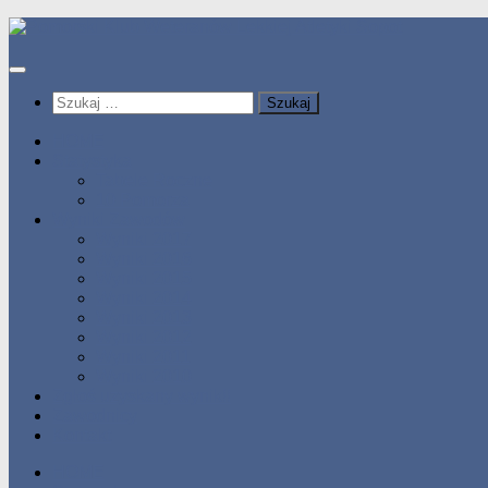
Przeskocz
do
treści
Szukaj:
HOME
Statystyka
Tabele Roczne
10 Pomorza
Wyniki Zawodów
Wyniki 2017
Wyniki 2016
Wyniki 2015
Wyniki 2014
Wyniki 2013
Wyniki 2012
Wyniki 2011
Wyniki 2010
Zgłoś uzyskany wynik!!
Zawodnicy
Kontakt
HOME