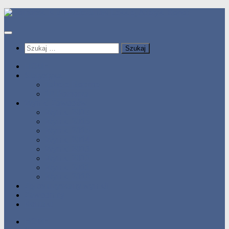
Przeskocz
do
treści
Szukaj:
HOME
Statystyka
Tabele Roczne
10 Pomorza
Wyniki Zawodów
Wyniki 2017
Wyniki 2016
Wyniki 2015
Wyniki 2014
Wyniki 2013
Wyniki 2012
Wyniki 2011
Wyniki 2010
Zgłoś uzyskany wynik!!
Zawodnicy
Kontakt
HOME