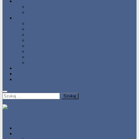
Statystyka
Tabele Roczne
10 Pomorza
Wyniki Zawodów
Wyniki 2017
Wyniki 2016
Wyniki 2015
Wyniki 2014
Wyniki 2013
Wyniki 2012
Wyniki 2011
Wyniki 2010
Zgłoś uzyskany wynik!!
Zawodnicy
Kontakt
Szukaj:
HOME
Statystyka