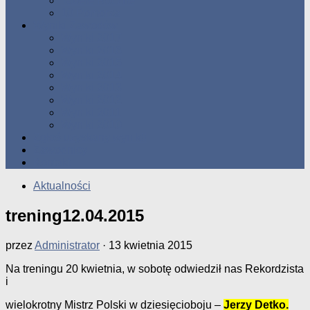
Tabele Roczne
10 Pomorza
Wyniki Zawodów
Wyniki 2017
Wyniki 2016
Wyniki 2015
Wyniki 2014
Wyniki 2013
Wyniki 2012
Wyniki 2011
Wyniki 2010
Zgłoś uzyskany wynik!!
Zawodnicy
Kontakt
Aktualności
trening12.04.2015
przez
Administrator
·
13 kwietnia 2015
Na treningu 20 kwietnia, w sobotę odwiedził nas Rekordzista
i
wielokrotny Mistrz Polski w dziesięcioboju –
Jerzy Detko.