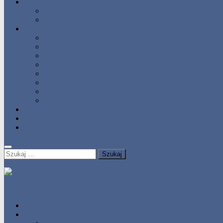
Statystyka
Tabele Roczne
10 Pomorza
Wyniki Zawodów
Wyniki 2017
Wyniki 2016
Wyniki 2015
Wyniki 2014
Wyniki 2013
Wyniki 2012
Wyniki 2011
Wyniki 2010
Zgłoś uzyskany wynik!!
Zawodnicy
Kontakt
Szukaj:
HOME
Statystyka