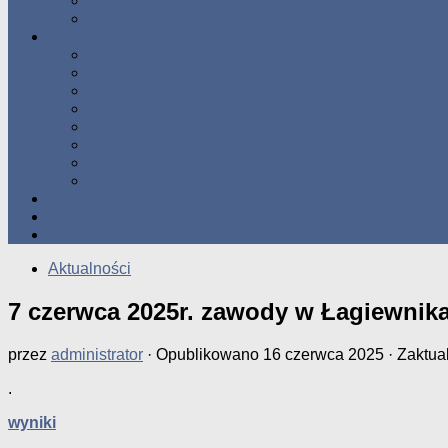
Tabele Roczne
10 Pomorza
Wyniki Zawodów
Wyniki 2017
Wyniki 2016
Wyniki 2015
Wyniki 2014
Wyniki 2013
Wyniki 2012
Wyniki 2011
Wyniki 2010
Zgłoś uzyskany wynik!!
Zawodnicy
Kontakt
Aktualności
7 czerwca 2025r. zawody w Łagiewnik
przez
administrator
· Opublikowano
16 czerwca 2025
· Zaktu
.
wyniki