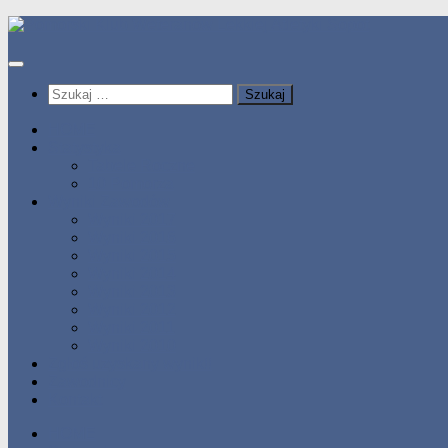
Przeskocz
do
treści
Szukaj:
HOME
Statystyka
Tabele Roczne
10 Pomorza
Wyniki Zawodów
Wyniki 2017
Wyniki 2016
Wyniki 2015
Wyniki 2014
Wyniki 2013
Wyniki 2012
Wyniki 2011
Wyniki 2010
Zgłoś uzyskany wynik!!
Zawodnicy
Kontakt
HOME