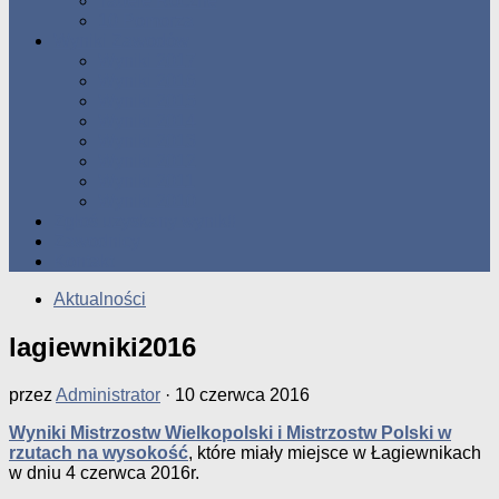
Tabele Roczne
10 Pomorza
Wyniki Zawodów
Wyniki 2017
Wyniki 2016
Wyniki 2015
Wyniki 2014
Wyniki 2013
Wyniki 2012
Wyniki 2011
Wyniki 2010
Zgłoś uzyskany wynik!!
Zawodnicy
Kontakt
Aktualności
lagiewniki2016
przez
Administrator
·
10 czerwca 2016
Wyniki Mistrzostw Wielkopolski i Mistrzostw Polski w
rzutach na wysokość
, które miały miejsce w Łagiewnikach
w dniu 4 czerwca 2016r.