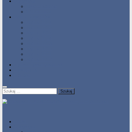
Statystyka
Tabele Roczne
10 Pomorza
Wyniki Zawodów
Wyniki 2017
Wyniki 2016
Wyniki 2015
Wyniki 2014
Wyniki 2013
Wyniki 2012
Wyniki 2011
Wyniki 2010
Zgłoś uzyskany wynik!!
Zawodnicy
Kontakt
Szukaj:
HOME
Statystyka