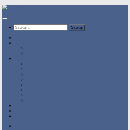
Przeskocz
do
treści
Szukaj:
HOME
Statystyka
Tabele Roczne
10 Pomorza
Wyniki Zawodów
Wyniki 2017
Wyniki 2016
Wyniki 2015
Wyniki 2014
Wyniki 2013
Wyniki 2012
Wyniki 2011
Wyniki 2010
Zgłoś uzyskany wynik!!
Zawodnicy
Kontakt
HOME