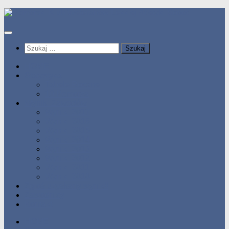
Przeskocz
do
treści
Szukaj:
HOME
Statystyka
Tabele Roczne
10 Pomorza
Wyniki Zawodów
Wyniki 2017
Wyniki 2016
Wyniki 2015
Wyniki 2014
Wyniki 2013
Wyniki 2012
Wyniki 2011
Wyniki 2010
Zgłoś uzyskany wynik!!
Zawodnicy
Kontakt
HOME