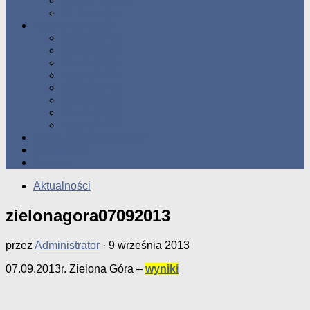
Tabele Roczne
10 Pomorza
Wyniki Zawodów
Wyniki 2017
Wyniki 2016
Wyniki 2015
Wyniki 2014
Wyniki 2013
Wyniki 2012
Wyniki 2011
Wyniki 2010
Zgłoś uzyskany wynik!!
Zawodnicy
Kontakt
Aktualności
zielonagora07092013
przez
Administrator
·
9 września 2013
07.09.2013r. Zielona Góra –
wyniki