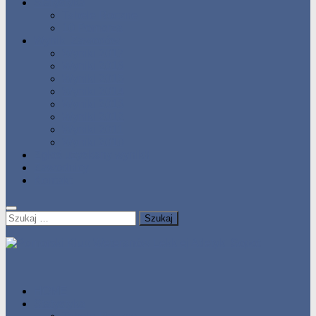
Statystyka
Tabele Roczne
10 Pomorza
Wyniki Zawodów
Wyniki 2017
Wyniki 2016
Wyniki 2015
Wyniki 2014
Wyniki 2013
Wyniki 2012
Wyniki 2011
Wyniki 2010
Zgłoś uzyskany wynik!!
Zawodnicy
Kontakt
Szukaj:
HOME
Statystyka