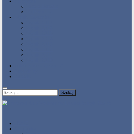
Statystyka
Tabele Roczne
10 Pomorza
Wyniki Zawodów
Wyniki 2017
Wyniki 2016
Wyniki 2015
Wyniki 2014
Wyniki 2013
Wyniki 2012
Wyniki 2011
Wyniki 2010
Zgłoś uzyskany wynik!!
Zawodnicy
Kontakt
Szukaj:
HOME
Statystyka