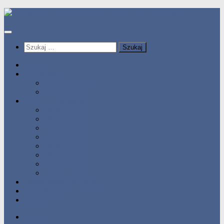
Przeskocz
do
treści
Szukaj:
HOME
Statystyka
Tabele Roczne
10 Pomorza
Wyniki Zawodów
Wyniki 2017
Wyniki 2016
Wyniki 2015
Wyniki 2014
Wyniki 2013
Wyniki 2012
Wyniki 2011
Wyniki 2010
Zgłoś uzyskany wynik!!
Zawodnicy
Kontakt
HOME