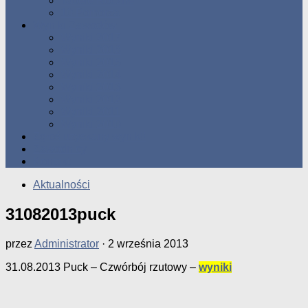
Tabele Roczne
10 Pomorza
Wyniki Zawodów
Wyniki 2017
Wyniki 2016
Wyniki 2015
Wyniki 2014
Wyniki 2013
Wyniki 2012
Wyniki 2011
Wyniki 2010
Zgłoś uzyskany wynik!!
Zawodnicy
Kontakt
Aktualności
31082013puck
przez
Administrator
·
2 września 2013
31.08.2013 Puck – Czwórbój rzutowy –
wyniki