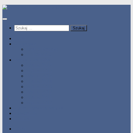
Przeskocz
do
treści
Szukaj:
HOME
Statystyka
Tabele Roczne
10 Pomorza
Wyniki Zawodów
Wyniki 2017
Wyniki 2016
Wyniki 2015
Wyniki 2014
Wyniki 2013
Wyniki 2012
Wyniki 2011
Wyniki 2010
Zgłoś uzyskany wynik!!
Zawodnicy
Kontakt
HOME