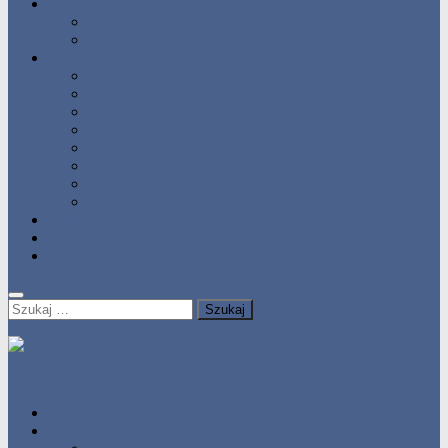
Statystyka
Tabele Roczne
10 Pomorza
Wyniki Zawodów
Wyniki 2017
Wyniki 2016
Wyniki 2015
Wyniki 2014
Wyniki 2013
Wyniki 2012
Wyniki 2011
Wyniki 2010
Zgłoś uzyskany wynik!!
Zawodnicy
Kontakt
Szukaj:
HOME
Statystyka