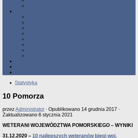
Tabele Roczne
10 Pomorza
Wyniki Zawodów
Wyniki 2017
Wyniki 2016
Wyniki 2015
Wyniki 2014
Wyniki 2013
Wyniki 2012
Wyniki 2011
Wyniki 2010
Zgłoś uzyskany wynik!!
Zawodnicy
Kontakt
Statystyka
10 Pomorza
przez
Administrator
· Opublikowano
14 grudnia 2017
·
Zaktualizowano
6 stycznia 2021
WETERANI WOJEWÓDZTWA POMORSKIEGO – WYNIKI
31.12.2020 –
10 najlepszych weteranów biegi woj.