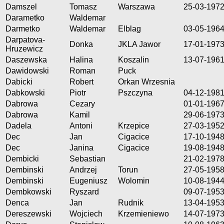
Damszel
Tomasz
Warszawa
25-03-197
Darametko
Waldemar
Darmetko
Waldemar
Elblag
03-05-196
Darpatova-
Donka
JKLA Jawor
17-01-197
Hruzewicz
Daszewska
Halina
Koszalin
13-07-196
Dawidowski
Roman
Puck
Dabicki
Robert
Orkan Wrzesnia
Dabkowski
Piotr
Pszczyna
04-12-198
Dabrowa
Cezary
01-01-196
Dabrowa
Kamil
29-06-197
Dadela
Antoni
Krzepice
27-03-195
Dec
Jan
Cigacice
17-10-194
Dec
Janina
Cigacice
19-08-194
Dembicki
Sebastian
21-02-197
Dembinski
Andrzej
Torun
27-05-195
Dembinski
Eugeniusz
Wolomin
10-08-194
Dembkowski
Ryszard
09-07-195
Denca
Jan
Rudnik
13-04-195
Dereszewski
Wojciech
Krzemieniewo
14-07-197