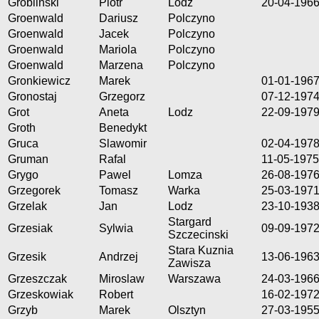
Groblinski
Piotr
Lodz
20-04-196
Groenwald
Dariusz
Polczyno
Groenwald
Jacek
Polczyno
Groenwald
Mariola
Polczyno
Groenwald
Marzena
Polczyno
Gronkiewicz
Marek
01-01-196
Gronostaj
Grzegorz
07-12-197
Grot
Aneta
Lodz
22-09-197
Groth
Benedykt
Gruca
Slawomir
02-04-197
Gruman
Rafal
11-05-1975
Grygo
Pawel
Lomza
26-08-197
Grzegorek
Tomasz
Warka
25-03-197
Grzelak
Jan
Lodz
23-10-193
Stargard
Grzesiak
Sylwia
09-09-197
Szczecinski
Stara Kuznia
Grzesik
Andrzej
13-06-196
Zawisza
Grzeszczak
Miroslaw
Warszawa
24-03-196
Grzeskowiak
Robert
16-02-197
Grzyb
Marek
Olsztyn
27-03-195