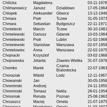
Chilicka
Magdalena
03-11-1978
Chilmanowicz
Janusz
Dzialdowo
17-05-196
Chlopek
Aleksander
Gliwice
13-12-194
Chmara
Piotr
Tczew
31-05-197
Chmara
Sebastian
Bydgoszcz
22-11-1971
Chmielecki
Marcin
Tczew
30-10-198
Chmielewski
Dariusz
Gdansk
10-03-196
Chmielewski
Piotr
Lublin
21-02-196
Chmielewski
Stanislaw
Warszawa
02-07-195
Chmielowiec
Anna
Warszawa
22-02-197
Chojnacki
Krzysztof
03-02-196
Chojnowska
Jolanta
Zlawies Wielka
31-07-197
Czarna
Chomko
Marek
22-07-196
Bialostocka
Choraziak
Witold
Lodz
12-11-1967
Chowanski
Jan
30-05-195
Chrominski
Andrzej
24-11-1955
Chrominski
Tomasz
Nekla
28-01-195
Chrosniak
Renata
Poznan
25-08-196
Chrzaszcz
Maciej
Orneta
21-07-197
Chrzaszcz
Magdalena
Orneta
11-03-1977