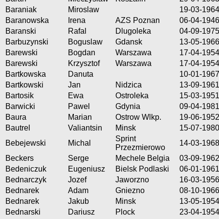
Baraniak
Miroslaw
19-03-196
Baranowska
Irena
AZS Poznan
06-04-194
Baranski
Rafal
Dlugoleka
04-09-197
Barbuzynski
Boguslaw
Gdansk
13-05-196
Barewski
Bogdan
Warszawa
17-04-195
Barewski
Krzysztof
Warszawa
17-04-195
Bartkowska
Danuta
10-01-196
Bartkowski
Jan
Nidzica
13-09-196
Bartosik
Ewa
Ostroleka
15-03-195
Barwicki
Pawel
Gdynia
09-04-198
Baura
Marian
Ostrow Wlkp.
19-06-195
Bautrel
Valiantsin
Minsk
15-07-198
Sprint
Bebejewski
Michal
14-03-196
Przezmierowo
Beckers
Serge
Mechele Belgia
03-09-196
Bedeniczuk
Eugeniusz
Bielsk Podlaski
06-01-196
Bednarczyk
Jozef
Jaworzno
16-03-195
Bednarek
Adam
Gniezno
08-10-196
Bednarek
Jakub
Minsk
13-05-195
Bednarski
Dariusz
Plock
23-04-195