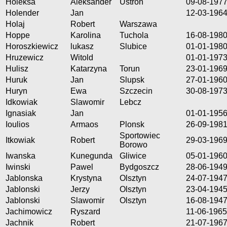
Holeksa
Aleksander
Ustron
09-08-197
Holender
Jan
12-03-196
Holaj
Robert
Warszawa
Hoppe
Karolina
Tuchola
16-08-198
Horoszkiewicz
lukasz
Slubice
01-01-198
Hruzewicz
Witold
01-01-197
Hulisz
Katarzyna
Torun
23-01-196
Huruk
Jan
Slupsk
27-01-196
Huryn
Ewa
Szczecin
30-08-197
Idkowiak
Slawomir
Lebcz
Ignasiak
Jan
01-01-195
Ioulios
Armaos
Plonsk
26-09-198
Sportowiec
Itkowiak
Robert
29-03-196
Borowo
Iwanska
Kunegunda
Gliwice
05-01-196
Iwinski
Pawel
Bydgoszcz
28-06-194
Jablonska
Krystyna
Olsztyn
24-07-194
Jablonski
Jerzy
Olsztyn
23-04-194
Jablonski
Slawomir
Olsztyn
16-08-194
Jachimowicz
Ryszard
11-06-1965
Jachnik
Robert
21-07-196