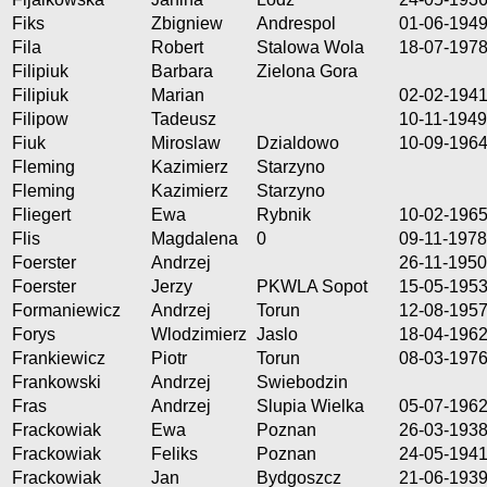
Fiks
Zbigniew
Andrespol
01-06-194
Fila
Robert
Stalowa Wola
18-07-197
Filipiuk
Barbara
Zielona Gora
Filipiuk
Marian
02-02-194
Filipow
Tadeusz
10-11-1949
Fiuk
Miroslaw
Dzialdowo
10-09-196
Fleming
Kazimierz
Starzyno
Fleming
Kazimierz
Starzyno
Fliegert
Ewa
Rybnik
10-02-196
Flis
Magdalena
0
09-11-1978
Foerster
Andrzej
26-11-1950
Foerster
Jerzy
PKWLA Sopot
15-05-195
Formaniewicz
Andrzej
Torun
12-08-195
Forys
Wlodzimierz
Jaslo
18-04-196
Frankiewicz
Piotr
Torun
08-03-197
Frankowski
Andrzej
Swiebodzin
Fras
Andrzej
Slupia Wielka
05-07-196
Frackowiak
Ewa
Poznan
26-03-193
Frackowiak
Feliks
Poznan
24-05-194
Frackowiak
Jan
Bydgoszcz
21-06-193