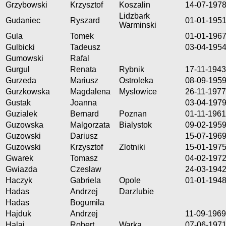
Grzybowski
Krzysztof
Koszalin
14-07-197
Lidzbark
Gudaniec
Ryszard
01-01-195
Warminski
Gula
Tomek
01-01-196
Gulbicki
Tadeusz
03-04-195
Gumowski
Rafal
Gurgul
Renata
Rybnik
17-11-1943
Gurzeda
Mariusz
Ostroleka
08-09-195
Gurzkowska
Magdalena
Myslowice
26-11-1977
Gustak
Joanna
03-04-197
Guzialek
Bernard
Poznan
01-11-1961
Guzowska
Malgorzata
Bialystok
09-02-195
Guzowski
Dariusz
15-07-196
Guzowski
Krzysztof
Zlotniki
15-01-197
Gwarek
Tomasz
04-02-197
Gwiazda
Czeslaw
24-03-194
Haczyk
Gabriela
Opole
01-01-194
Hadas
Andrzej
Darzlubie
Hadas
Bogumila
Hajduk
Andrzej
11-09-1969
Halaj
Robert
Warka
07-06-197