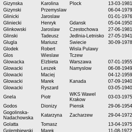
Gizynska
Karolina
Plock
13-03-198
Gizynski
Przemyslaw
06-04-197
Glinicki
Jaroslaw
01-01-197
Gliniecki
Henryk
Gdansk
05-04-195
Glinkowski
Jaroslaw
Czestochowa
27-06-198
Glinski
Tadeusz
Jedlnia-Letnisko
27-05-194
Glugla
Mariusz
Swiecie
30-09-197
Glodek
Robert
Wisla Pulawy
Glos
Wieslaw
Tczew
Glowacka
Elzbieta
Warszawa
07-01-195
Glowacki
Leszek
Namyslow
06-08-194
Glowacki
Maciej
04-12-195
Glowacki
Marek
Kanada
07-09-194
Glowacki
Ryszard
03-05-194
WKS Wawel
Gnela
Piotr
03-03-197
Krakow
Godos
Dionizy
Piensk
29-06-195
Gogolinska-
Katarzyna
Zacharzew
29-04-197
Nadachowska
Golatta
Tomasz
13-04-197
Golembiewski
Marek
11-08-1972