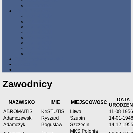
Tabele Roczne
10 Pomorza
Wyniki Zawodów
Wyniki 2017
Wyniki 2016
Wyniki 2015
Wyniki 2014
Wyniki 2013
Wyniki 2012
Wyniki 2011
Wyniki 2010
Zgłoś uzyskany wynik!!
Zawodnicy
Kontakt
Zawodnicy
DATA
NAZWISKO
IMIE
MIEJSCOWOSC
URODZEN
ABROMAITIS
KeSTUTIS
Litwa
11-08-1956
Adamczewski
Ryszard
Szubin
14-01-194
Adamczyk
Boguslaw
Szczecin
14-12-195
MKS Polonia