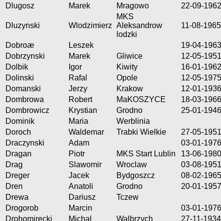
Dlugosz
Marek
Mragowo
22-09-196
MKS
Dluzynski
Wlodzimierz
Aleksandrow
11-08-1965
lodzki
Dobroæ
Leszek
19-04-196
Dobrzynski
Marek
Gliwice
12-05-195
Dolbik
Igor
Kiwity
16-01-196
Dolinski
Rafal
Opole
12-05-197
Domanski
Jerzy
Krakow
12-01-193
Dombrowa
Robert
MaKOSZYCE
18-03-196
Dombrowicz
Krystian
Grodno
25-01-194
Dominik
Maria
Werblinia
Doroch
Waldemar
Trabki Wielkie
27-05-195
Draczynski
Adam
03-01-197
Dragan
Piotr
MKS Start Lublin
13-06-198
Drag
Slawomir
Wroclaw
03-08-195
Dreger
Jacek
Bydgoszcz
08-02-196
Dren
Anatoli
Grodno
20-01-195
Drewa
Dariusz
Tczew
Drogorob
Marcin
03-01-197
Drohomirecki
Michal
Walbrzych
27-11-1934