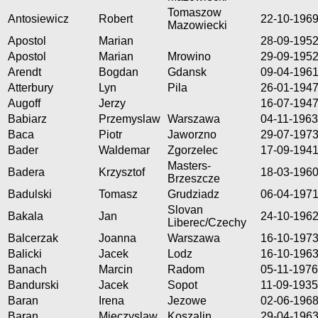
Tomaszow
Antosiewicz
Robert
22-10-196
Mazowiecki
Apostol
Marian
28-09-195
Apostol
Marian
Mrowino
29-09-195
Arendt
Bogdan
Gdansk
09-04-196
Atterbury
Lyn
Pila
26-01-194
Augoff
Jerzy
16-07-194
Babiarz
Przemyslaw
Warszawa
04-11-1963
Baca
Piotr
Jaworzno
29-07-197
Bader
Waldemar
Zgorzelec
17-09-194
Masters-
Badera
Krzysztof
18-03-196
Brzeszcze
Badulski
Tomasz
Grudziadz
06-04-197
Slovan
Bakala
Jan
24-10-196
Liberec/Czechy
Balcerzak
Joanna
Warszawa
16-10-197
Balicki
Jacek
Lodz
16-10-196
Banach
Marcin
Radom
05-11-1976
Bandurski
Jacek
Sopot
11-09-1935
Baran
Irena
Jezowe
02-06-196
Baran
Mieczyslaw
Koszalin
29-04-196