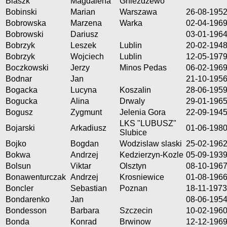
Blaszk
Magdalena
Gniezdzewo
Bobinski
Marian
Warszawa
26-08-195
Bobrowska
Marzena
Warka
02-04-196
Bobrowski
Dariusz
03-01-196
Bobrzyk
Leszek
Lublin
20-02-194
Bobrzyk
Wojciech
Lublin
12-05-197
Boczkowski
Jerzy
Minos Pedas
06-02-196
Bodnar
Jan
21-10-195
Bogacka
Lucyna
Koszalin
28-06-195
Bogucka
Alina
Drwaly
29-01-196
Bogusz
Zygmunt
Jelenia Gora
22-09-194
LKS "LUBUSZ"
Bojarski
Arkadiusz
01-06-198
Slubice
Bojko
Bogdan
Wodzislaw slaski
25-02-196
Bokwa
Andrzej
Kedzierzyn-Kozle
05-09-193
Bolsun
Viktar
Olsztyn
08-10-196
Bonawenturczak
Andrzej
Krosniewice
01-08-196
Boncler
Sebastian
Poznan
18-11-1973
Bondarenko
Jan
08-06-195
Bondesson
Barbara
Szczecin
10-02-196
Bonda
Konrad
Brwinow
12-12-196