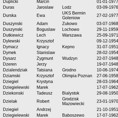
Duplicki
Marcin
01-01-197
Duras
Jaroslaw
Lodz
03-09-197
UKS Bermin
Durska
Ewa
27-02-197
Goleniow
Duszynski
Adam
Zukowo
03-07-196
Duszynski
Boguslaw
Lochowo
29-11-1959
Dutkiewicz
Lech
Warszawa
25-09-197
Dylewski
Krzysztof
09-12-195
Dymacz
Ignacy
Kepno
31-07-195
Dymek
Stanislaw
28-02-195
Dysarz
Zygmunt
Wudzyn
22-07-194
Dzeren
Jerzy
19-07-194
Dzialendziak
Tatsiana
Grodno
10-06-197
Dziamski
Krzysztof
Olimpia Poznan
27-06-195
Dziegiel
Krystyna
28-03-196
Dziegielewski
Marek
17-07-196
Dziekonski
Tadeusz
Bialystok
29-08-195
Grodzisk
Dzielak
Robert
23-01-197
Mazowiecki
Dziegiel
Andrzej
21-10-195
Dziegielewski
Marek
Baboszewo
17-07-196