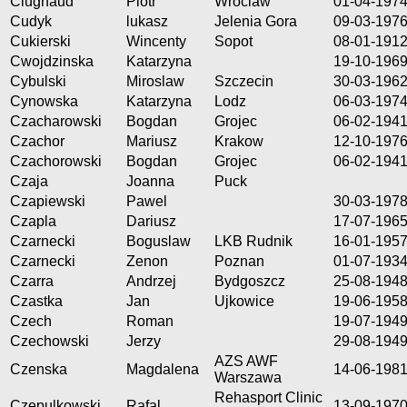
Clugnaud
Piotr
Wroclaw
01-04-197
Cudyk
lukasz
Jelenia Gora
09-03-197
Cukierski
Wincenty
Sopot
08-01-191
Cwojdzinska
Katarzyna
19-10-196
Cybulski
Miroslaw
Szczecin
30-03-196
Cynowska
Katarzyna
Lodz
06-03-197
Czacharowski
Bogdan
Grojec
06-02-194
Czachor
Mariusz
Krakow
12-10-197
Czachorowski
Bogdan
Grojec
06-02-194
Czaja
Joanna
Puck
Czapiewski
Pawel
30-03-197
Czapla
Dariusz
17-07-196
Czarnecki
Boguslaw
LKB Rudnik
16-01-195
Czarnecki
Zenon
Poznan
01-07-193
Czarra
Andrzej
Bydgoszcz
25-08-194
Czastka
Jan
Ujkowice
19-06-195
Czech
Roman
19-07-194
Czechowski
Jerzy
29-08-194
AZS AWF
Czenska
Magdalena
14-06-198
Warszawa
Rehasport Clinic
Czepulkowski
Rafal
13-09-197