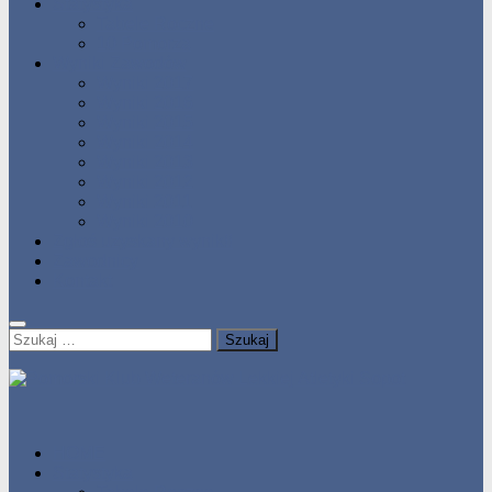
Statystyka
Tabele Roczne
10 Pomorza
Wyniki Zawodów
Wyniki 2017
Wyniki 2016
Wyniki 2015
Wyniki 2014
Wyniki 2013
Wyniki 2012
Wyniki 2011
Wyniki 2010
Zgłoś uzyskany wynik!!
Zawodnicy
Kontakt
Szukaj:
HOME
Statystyka