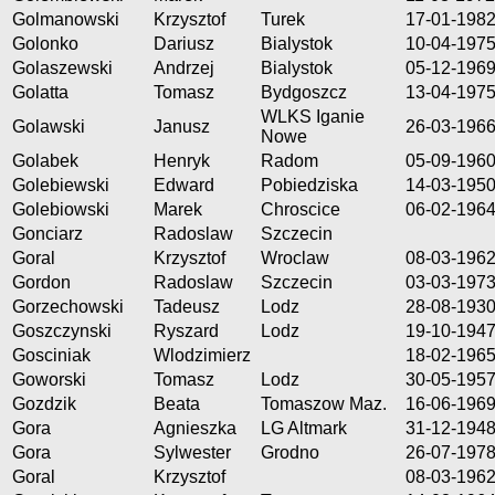
Golmanowski
Krzysztof
Turek
17-01-198
Golonko
Dariusz
Bialystok
10-04-197
Golaszewski
Andrzej
Bialystok
05-12-196
Golatta
Tomasz
Bydgoszcz
13-04-197
WLKS Iganie
Golawski
Janusz
26-03-196
Nowe
Golabek
Henryk
Radom
05-09-196
Golebiewski
Edward
Pobiedziska
14-03-195
Golebiowski
Marek
Chroscice
06-02-196
Gonciarz
Radoslaw
Szczecin
Goral
Krzysztof
Wroclaw
08-03-196
Gordon
Radoslaw
Szczecin
03-03-197
Gorzechowski
Tadeusz
Lodz
28-08-193
Goszczynski
Ryszard
Lodz
19-10-194
Gosciniak
Wlodzimierz
18-02-196
Goworski
Tomasz
Lodz
30-05-195
Gozdzik
Beata
Tomaszow Maz.
16-06-196
Gora
Agnieszka
LG Altmark
31-12-194
Gora
Sylwester
Grodno
26-07-197
Goral
Krzysztof
08-03-196