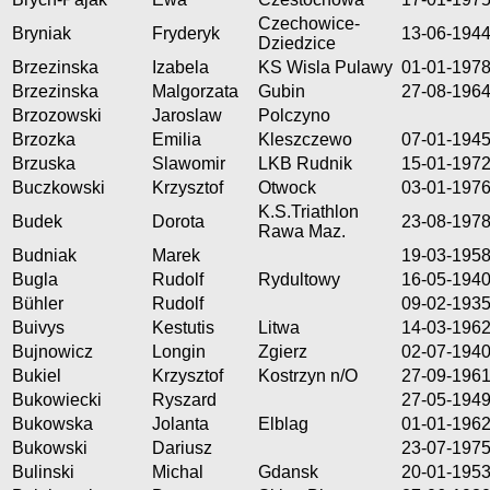
Czechowice-
Bryniak
Fryderyk
13-06-194
Dziedzice
Brzezinska
Izabela
KS Wisla Pulawy
01-01-197
Brzezinska
Malgorzata
Gubin
27-08-196
Brzozowski
Jaroslaw
Polczyno
Brzozka
Emilia
Kleszczewo
07-01-194
Brzuska
Slawomir
LKB Rudnik
15-01-197
Buczkowski
Krzysztof
Otwock
03-01-197
K.S.Triathlon
Budek
Dorota
23-08-197
Rawa Maz.
Budniak
Marek
19-03-195
Bugla
Rudolf
Rydultowy
16-05-194
Bühler
Rudolf
09-02-193
Buivys
Kestutis
Litwa
14-03-196
Bujnowicz
Longin
Zgierz
02-07-194
Bukiel
Krzysztof
Kostrzyn n/O
27-09-196
Bukowiecki
Ryszard
27-05-194
Bukowska
Jolanta
Elblag
01-01-196
Bukowski
Dariusz
23-07-197
Bulinski
Michal
Gdansk
20-01-195