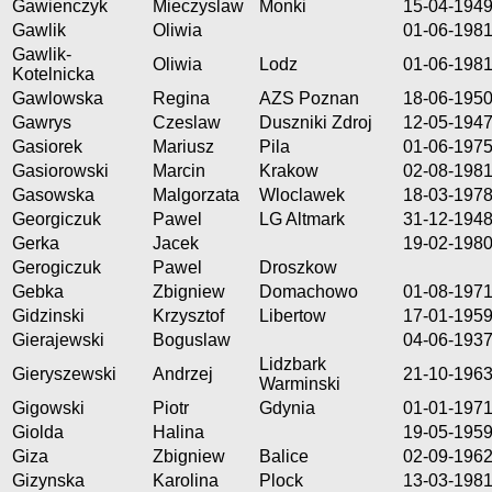
Gawienczyk
Mieczyslaw
Monki
15-04-194
Gawlik
Oliwia
01-06-198
Gawlik-
Oliwia
Lodz
01-06-198
Kotelnicka
Gawlowska
Regina
AZS Poznan
18-06-195
Gawrys
Czeslaw
Duszniki Zdroj
12-05-194
Gasiorek
Mariusz
Pila
01-06-197
Gasiorowski
Marcin
Krakow
02-08-198
Gasowska
Malgorzata
Wloclawek
18-03-197
Georgiczuk
Pawel
LG Altmark
31-12-194
Gerka
Jacek
19-02-198
Gerogiczuk
Pawel
Droszkow
Gebka
Zbigniew
Domachowo
01-08-197
Gidzinski
Krzysztof
Libertow
17-01-195
Gierajewski
Boguslaw
04-06-193
Lidzbark
Gieryszewski
Andrzej
21-10-196
Warminski
Gigowski
Piotr
Gdynia
01-01-197
Giolda
Halina
19-05-195
Giza
Zbigniew
Balice
02-09-196
Gizynska
Karolina
Plock
13-03-198