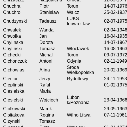
Chuchra
Piotr
Torun
14-07-197
Chuchro
Stanislaw
Walcz
25-02-193
LUKS
Chudzynski
Tadeusz
02-07-197
Inowroclaw
Chwalek
Wanda
02-04-194
Chwolka
Jan
16-04-193
Chylinska
Dorota
14-07-196
Chylinski
Tomasz
Wloclawek
16-08-196
Cichecki
Michal
Torun
09-07-197
Cichonczuk
Antoni
Gdynia
02-11-1949
Sroda
Cichowlas
Alina
20-02-196
Wielkopolska
Ciecior
Jerzy
Rydultowy
24-11-1953
Cieplinski
Rafal
01-02-197
Ciesielska
Maria
Lubon
Ciesielski
Wojciech
23-04-196
k/Poznania
Ciolkowski
Marek
29-05-196
Cistiakova
Regina
Wilno Litwa
07-11-1961
Cizynski
Tomasz