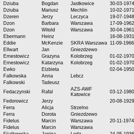
Dziuba
Bogdan
Jastkowice
30-03-197
Dziuba
Mariusz
Mechlin
10-02-197
Dzeren
Jerzy
Leczyca
19-07-194
Dzon
Barbara
Warszawa
17-09-196
Dzon
Witold
Warszawa
30-04-196
Ebermann
Heinz
16-08-193
Eddie
McKenzie
SKRA Warszawa
11-09-1966
Ellwart
Jan
Gniezdzewo
Ernestowicz
Grazyna
Kolobrzeg
01-02-197
Ernestowicz
Katarzyna
Kolobrzeg
01-02-197
Ewko
Elzbieta
02-04-195
Falkowska
Anna
Lebcz
Falkowski
Tadeusz
AZS-AWF
Fedaczynski
Rafal
03-12-198
Katowice
Fedorowicz
Jerzy
20-08-192
Ferra
Alicja
Strzelno
Ferra
Dorota
Gniezdzewo
Fidelus
Marcin
Warszawa
20-11-1974
Fidelus
Marcin
Warszawa
Fijalkowska
Janina
Lodz
24-05-193