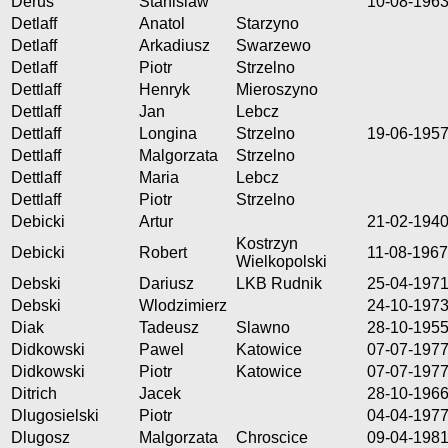
Derus
Stanislaw
10-08-196
Detlaff
Anatol
Starzyno
Detlaff
Arkadiusz
Swarzewo
Detlaff
Piotr
Strzelno
Dettlaff
Henryk
Mieroszyno
Dettlaff
Jan
Lebcz
Dettlaff
Longina
Strzelno
19-06-195
Dettlaff
Malgorzata
Strzelno
Dettlaff
Maria
Lebcz
Dettlaff
Piotr
Strzelno
Debicki
Artur
21-02-194
Kostrzyn
Debicki
Robert
11-08-1967
Wielkopolski
Debski
Dariusz
LKB Rudnik
25-04-197
Debski
Wlodzimierz
24-10-197
Diak
Tadeusz
Slawno
28-10-195
Didkowski
Pawel
Katowice
07-07-197
Didkowski
Piotr
Katowice
07-07-197
Ditrich
Jacek
28-10-196
Dlugosielski
Piotr
04-04-197
Dlugosz
Malgorzata
Chroscice
09-04-198