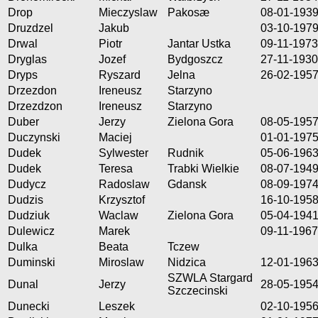
Drop
Mieczyslaw
Pakosæ
08-01-193
Druzdzel
Jakub
03-10-197
Drwal
Piotr
Jantar Ustka
09-11-1973
Dryglas
Jozef
Bydgoszcz
27-11-1930
Dryps
Ryszard
Jelna
26-02-195
Drzezdon
Ireneusz
Starzyno
Drzezdzon
Ireneusz
Starzyno
Duber
Jerzy
Zielona Gora
08-05-195
Duczynski
Maciej
01-01-197
Dudek
Sylwester
Rudnik
05-06-196
Dudek
Teresa
Trabki Wielkie
08-07-194
Dudycz
Radoslaw
Gdansk
08-09-197
Dudzis
Krzysztof
16-10-195
Dudziuk
Waclaw
Zielona Gora
05-04-194
Dulewicz
Marek
09-11-1967
Dulka
Beata
Tczew
Duminski
Miroslaw
Nidzica
12-01-196
SZWLA Stargard
Dunal
Jerzy
28-05-195
Szczecinski
Dunecki
Leszek
02-10-195