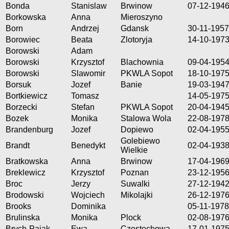
Bonda
Stanislaw
Brwinow
07-12-194
Borkowska
Anna
Mieroszyno
Born
Andrzej
Gdansk
30-11-1957
Borowiec
Beata
Zlotoryja
14-10-197
Borowski
Adam
Borowski
Krzysztof
Blachownia
09-04-195
Borowski
Slawomir
PKWLA Sopot
18-10-197
Borsuk
Jozef
Banie
19-03-194
Bortkiewicz
Tomasz
14-05-197
Borzecki
Stefan
PKWLA Sopot
20-04-194
Bozek
Monika
Stalowa Wola
22-08-197
Brandenburg
Jozef
Dopiewo
02-04-195
Golebiewo
Brandt
Benedykt
02-04-193
Wielkie
Bratkowska
Anna
Brwinow
17-04-196
Breklewicz
Krzysztof
Poznan
23-12-195
Broc
Jerzy
Suwalki
27-12-194
Brodowski
Wojciech
Mikolajki
26-12-197
Brooks
Dominika
05-11-1978
Brulinska
Monika
Plock
02-08-197
Brych-Pajak
Ewa
Czestochowa
17-01-197