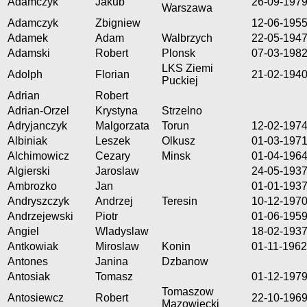
Adamczyk
Jakub
26-09-197
Warszawa
Adamczyk
Zbigniew
12-06-195
Adamek
Adam
Walbrzych
22-05-194
Adamski
Robert
Plonsk
07-03-198
LKS Ziemi
Adolph
Florian
21-02-194
Puckiej
Adrian
Robert
Adrian-Orzel
Krystyna
Strzelno
Adryjanczyk
Malgorzata
Torun
12-02-197
Albiniak
Leszek
Olkusz
01-03-197
Alchimowicz
Cezary
Minsk
01-04-196
Algierski
Jaroslaw
24-05-193
Ambrozko
Jan
01-01-193
Andryszczyk
Andrzej
Teresin
10-12-197
Andrzejewski
Piotr
01-06-195
Angiel
Wladyslaw
18-02-193
Antkowiak
Miroslaw
Konin
01-11-1962
Antones
Janina
Dzbanow
Antosiak
Tomasz
01-12-197
Tomaszow
Antosiewcz
Robert
22-10-196
Mazowiecki