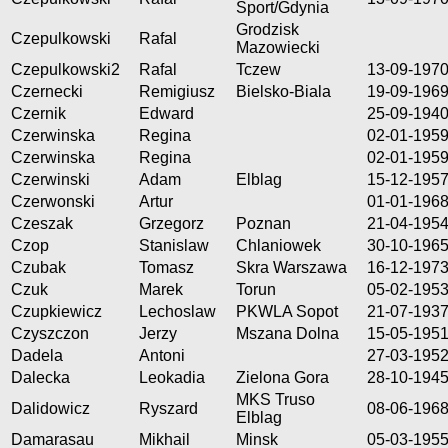
Sport/Gdynia
Grodzisk
Czepulkowski
Rafal
Mazowiecki
Czepulkowski2
Rafal
Tczew
13-09-197
Czernecki
Remigiusz
Bielsko-Biala
19-09-196
Czernik
Edward
25-09-194
Czerwinska
Regina
02-01-195
Czerwinska
Regina
02-01-195
Czerwinski
Adam
Elblag
15-12-195
Czerwonski
Artur
01-01-196
Czeszak
Grzegorz
Poznan
21-04-195
Czop
Stanislaw
Chlaniowek
30-10-196
Czubak
Tomasz
Skra Warszawa
16-12-197
Czuk
Marek
Torun
05-02-195
Czupkiewicz
Lechoslaw
PKWLA Sopot
21-07-193
Czyszczon
Jerzy
Mszana Dolna
15-05-195
Dadela
Antoni
27-03-195
Dalecka
Leokadia
Zielona Gora
28-10-194
MKS Truso
Dalidowicz
Ryszard
08-06-196
Elblag
Damarasau
Mikhail
Minsk
05-03-195