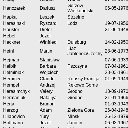
Gorzow
Hanczarek
Dariusz
06-05-197
Wielkopolski
Hapka
Leszek
Strzelno
Harasinski
Ryszard
Lodz
19-07-195
Häusler
Dieter
21-06-194
Hebel
Jozef
Heckner
Winfried
Duisburg
14-02-195
Liaz
Heinl
Martin
23-06-197
Jablonec/Czechy
Hejman
Stanislaw
07-06-193
Helbik
Barbara
Pszczyna
07-04-196
Helminiak
Wojciech
28-03-196
Hemmer
Claude
Roussy Francja
01-05-194
Hempel
Andrzej
Rekowo Gorne
Herasimchyk
Valery
Grodno
13-09-197
Hermaniuk
Nataliya
Grodno
21-01-196
Herta
Brunon
01-03-194
Herzog
Adam
Zielona Gora
26-04-194
Hliabovich
Yury
Minsk
26-12-197
Hoffmann
Jozef
Jarocin
06-03-196