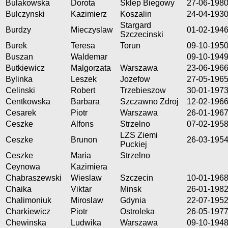
Bulakowska
Dorota
Sklep Biegowy
27-06-198
Bulczynski
Kazimierz
Koszalin
24-04-193
Stargard
Burdzy
Mieczyslaw
01-02-194
Szczecinski
Burek
Teresa
Torun
09-10-195
Buszan
Waldemar
09-10-194
Butkiewicz
Malgorzata
Warszawa
23-06-196
Bylinka
Leszek
Jozefow
27-05-196
Celinski
Robert
Trzebieszow
30-01-197
Centkowska
Barbara
Szczawno Zdroj
12-02-196
Cesarek
Piotr
Warszawa
26-01-196
Ceszke
Alfons
Strzelno
07-02-195
LZS Ziemi
Ceszke
Brunon
26-03-195
Puckiej
Ceszke
Maria
Strzelno
Ceynowa
Kazimiera
Chabraszewski
Wieslaw
Szczecin
10-01-196
Chaika
Viktar
Minsk
26-01-198
Chalimoniuk
Miroslaw
Gdynia
22-07-195
Charkiewicz
Piotr
Ostroleka
26-05-197
Chewinska
Ludwika
Warszawa
09-10-194