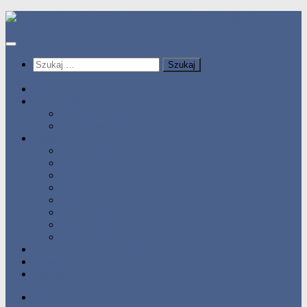
Przeskocz
do
treści
Szukaj:
HOME
Statystyka
Tabele Roczne
10 Pomorza
Wyniki Zawodów
Wyniki 2017
Wyniki 2016
Wyniki 2015
Wyniki 2014
Wyniki 2013
Wyniki 2012
Wyniki 2011
Wyniki 2010
Zgłoś uzyskany wynik!!
Zawodnicy
Kontakt
HOME