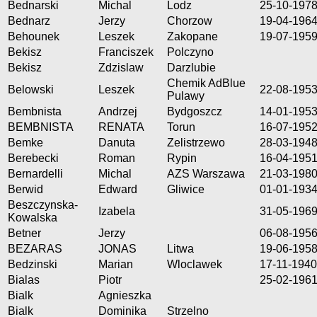
Bednarski
Michal
Lodz
25-10-197
Bednarz
Jerzy
Chorzow
19-04-196
Behounek
Leszek
Zakopane
19-07-195
Bekisz
Franciszek
Polczyno
Bekisz
Zdzislaw
Darzlubie
Chemik AdBlue
Belowski
Leszek
22-08-195
Pulawy
Bembnista
Andrzej
Bydgoszcz
14-01-195
BEMBNISTA
RENATA
Torun
16-07-195
Bemke
Danuta
Zelistrzewo
28-03-194
Berebecki
Roman
Rypin
16-04-195
Bernardelli
Michal
AZS Warszawa
21-03-198
Berwid
Edward
Gliwice
01-01-193
Beszczynska-
Izabela
31-05-196
Kowalska
Betner
Jerzy
06-08-195
BEZARAS
JONAS
Litwa
19-06-195
Bedzinski
Marian
Wloclawek
17-11-1940
Bialas
Piotr
25-02-196
Bialk
Agnieszka
Bialk
Dominika
Strzelno