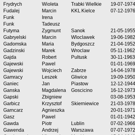
Frydrych
Wioleta
Trabki Wielkie
19-07-197
Fudalej
Marcin
KKL Kielce
07-12-197
Funk
Irena
Funk
Tadeusz
Futyma
Zygmunt
Sanok
21-05-195
Gabryelski
Marcin
Wloclawek
19-06-198
Gadomska
Maria
Bydgoszcz
21-04-195
Gadzinski
Marek
Wroclaw
05-11-1962
Gajda
Robert
Pultusk
30-11-1963
Gajewski
Pawel
01-01-196
Gajewski
Wojciech
Zabrze
14-04-197
Gamracy
Leszek
Gliwice
19-09-195
Ganiec
Jan
Piastow
12-12-194
Ganska
Magdalena
Goscicino
16-12-197
Gapski
Zbigniew
03-08-195
Garbicz
Krzysztof
Skierniewice
21-03-197
Garncarz
Agnieszka
20-01-197
Gasz
Pawel
01-01-194
Gawda
Piotr
Lublin
07-02-196
Gawenda
Andrzej
Warszawa
07-07-197