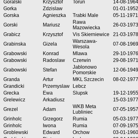
Goralski
Krzysztof
Torun
14-08-196
Gorka
Zdzislaw
01-01-195
Gorska
Agnieszka
Trabki Male
05-11-1971
Rawa
Gorski
Mariusz
26-03-197
Mazowiecka
Grabicz
Krzysztof
Vis Skierniewice
21-03-197
Warszawa-
Grabinska
Gizela
07-08-196
Wesola
Grabowski
Konrad
Mlawa
29-10-197
Grabowski
Radoslaw
Czerwin
29-08-197
Jablonowo
Grabowski
Stefan
12-06-194
Pomorskie
Granda
Artur
MKL Szczecin
08-02-197
Grandicki
Przemyslaw
Lebcz
Grecka
Ewa
Slupsk
19-12-195
Grelewicz
Arkadiusz
15-03-197
WKB Meta
Grezel
Adam
07-05-195
Lubliniec
Grinholc
Grzegorz
Rumia
05-03-197
Grinholc
Iwona
Rumia
07-09-197
Groblewski
Edward
Orchow
03-01-196