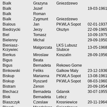
Bialk
Grazyna
Gniezdzewo
Bialk
Jozef
19-03-196
Bialk
Roman
Bialk
Zygmunt
Gniezdzewo
Bialous
Jan
PKWLA Sopot
02-01-193
Biedrzycki
Jerzy
Olsztyn
22-09-196
Biel
Tomasz
10-09-197
Bielenny
Michal
29-09-195
Bieniasz-
LKS Lubusz
Malgorzata
13-05-196
Krzywiec
Slubice
Bierkus
Miroslaw
Koszalin
28-09-195
Bigus
Beata
Bigus
Bernadeta
Rekowo Gorne
Binkowski
Feliks
Galkow Maly
23-12-193
Biskup
Marianna
PKWLA Sopot
13-08-196
Biskup
Ryszard
PKWLA Sopot
08-03-196
Bistram
Zenon
20-09-195
Blechacz
Bernadeta
Gdansk
30-07-195
Blok
Bernadeta
Lebcz
Blaszczyk
Czeslaw
Krosniewice
20-11-1964