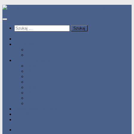
Przeskocz
do
treści
Szukaj:
HOME
Statystyka
Tabele Roczne
10 Pomorza
Wyniki Zawodów
Wyniki 2017
Wyniki 2016
Wyniki 2015
Wyniki 2014
Wyniki 2013
Wyniki 2012
Wyniki 2011
Wyniki 2010
Zgłoś uzyskany wynik!!
Zawodnicy
Kontakt
HOME