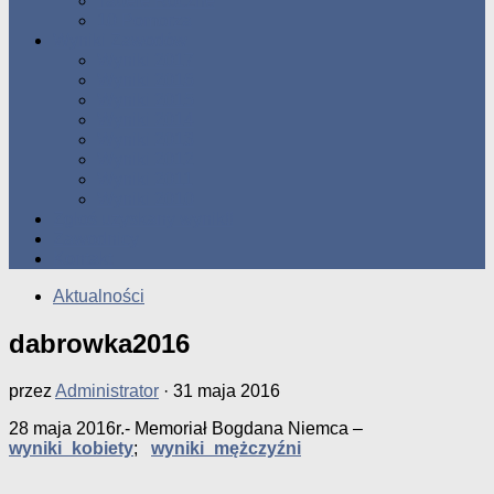
Tabele Roczne
10 Pomorza
Wyniki Zawodów
Wyniki 2017
Wyniki 2016
Wyniki 2015
Wyniki 2014
Wyniki 2013
Wyniki 2012
Wyniki 2011
Wyniki 2010
Zgłoś uzyskany wynik!!
Zawodnicy
Kontakt
Aktualności
dabrowka2016
przez
Administrator
·
31 maja 2016
28 maja 2016r.- Memoriał Bogdana Niemca –
wyniki_kobiety
;
wyniki_mężczyźni