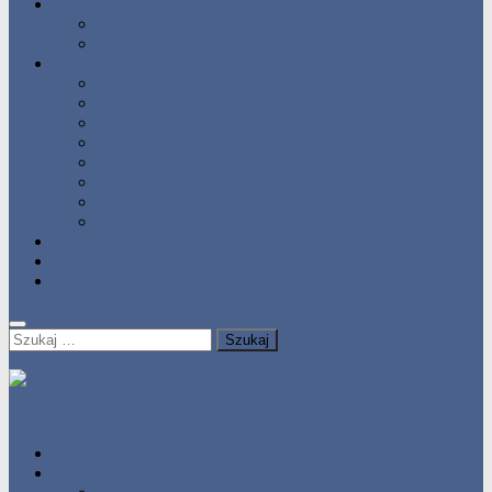
Statystyka
Tabele Roczne
10 Pomorza
Wyniki Zawodów
Wyniki 2017
Wyniki 2016
Wyniki 2015
Wyniki 2014
Wyniki 2013
Wyniki 2012
Wyniki 2011
Wyniki 2010
Zgłoś uzyskany wynik!!
Zawodnicy
Kontakt
Szukaj:
HOME
Statystyka