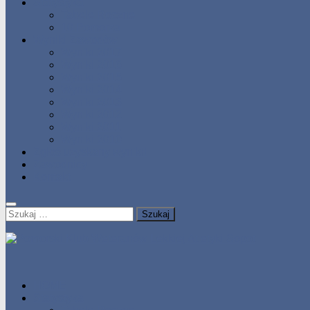
Statystyka
Tabele Roczne
10 Pomorza
Wyniki Zawodów
Wyniki 2017
Wyniki 2016
Wyniki 2015
Wyniki 2014
Wyniki 2013
Wyniki 2012
Wyniki 2011
Wyniki 2010
Zgłoś uzyskany wynik!!
Zawodnicy
Kontakt
Szukaj:
HOME
Statystyka