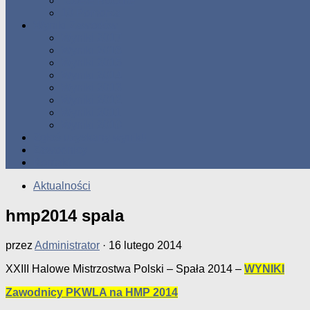
Tabele Roczne
10 Pomorza
Wyniki Zawodów
Wyniki 2017
Wyniki 2016
Wyniki 2015
Wyniki 2014
Wyniki 2013
Wyniki 2012
Wyniki 2011
Wyniki 2010
Zgłoś uzyskany wynik!!
Zawodnicy
Kontakt
Aktualności
hmp2014 spala
przez
Administrator
·
16 lutego 2014
XXIII Halowe Mistrzostwa Polski – Spała 2014 –
WYNIKI
Zawodnicy PKWLA na HMP 2014