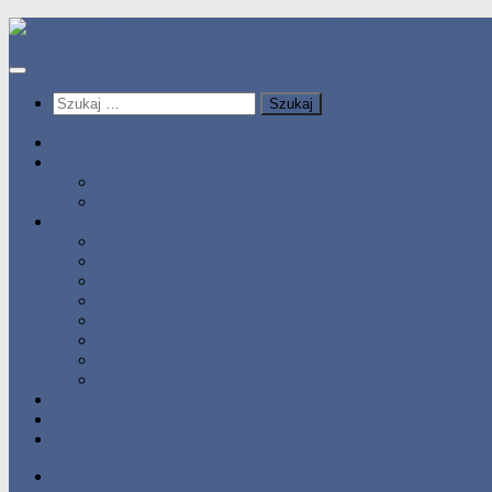
Przeskocz
do
treści
Szukaj:
HOME
Statystyka
Tabele Roczne
10 Pomorza
Wyniki Zawodów
Wyniki 2017
Wyniki 2016
Wyniki 2015
Wyniki 2014
Wyniki 2013
Wyniki 2012
Wyniki 2011
Wyniki 2010
Zgłoś uzyskany wynik!!
Zawodnicy
Kontakt
HOME