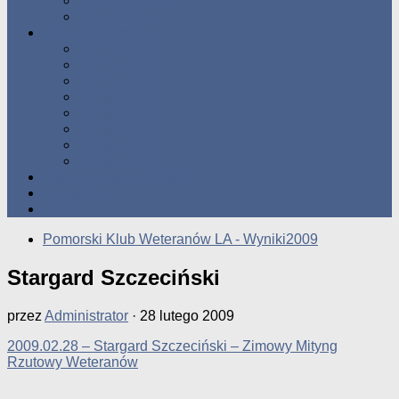
Tabele Roczne
10 Pomorza
Wyniki Zawodów
Wyniki 2017
Wyniki 2016
Wyniki 2015
Wyniki 2014
Wyniki 2013
Wyniki 2012
Wyniki 2011
Wyniki 2010
Zgłoś uzyskany wynik!!
Zawodnicy
Kontakt
Pomorski Klub Weteranów LA - Wyniki2009
Stargard Szczeciński
przez
Administrator
·
28 lutego 2009
2009.02.28 – Stargard Szczeciński – Zimowy Mityng
Rzutowy Weteranów