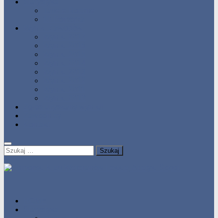
Statystyka
Tabele Roczne
10 Pomorza
Wyniki Zawodów
Wyniki 2017
Wyniki 2016
Wyniki 2015
Wyniki 2014
Wyniki 2013
Wyniki 2012
Wyniki 2011
Wyniki 2010
Zgłoś uzyskany wynik!!
Zawodnicy
Kontakt
Szukaj:
HOME
Statystyka