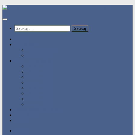
Przeskocz
do
treści
Szukaj:
HOME
Statystyka
Tabele Roczne
10 Pomorza
Wyniki Zawodów
Wyniki 2017
Wyniki 2016
Wyniki 2015
Wyniki 2014
Wyniki 2013
Wyniki 2012
Wyniki 2011
Wyniki 2010
Zgłoś uzyskany wynik!!
Zawodnicy
Kontakt
HOME