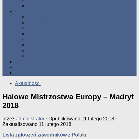
Tabele Roczne
10 Pomorza
Wyniki Zawodów
Wyniki 2017
Wyniki 2016
Wyniki 2015
Wyniki 2014
Wyniki 2013
Wyniki 2012
Wyniki 2011
Wyniki 2010
Zgłoś uzyskany wynik!!
Zawodnicy
Kontakt
Aktualności
Halowe Mistrzostwa Europy – Madryt
2018
przez
administrator
· Opublikowano
11 lutego 2018
·
Zaktualizowano
11 lutego 2018
Lista zgłoszeń zawodników z Polski.