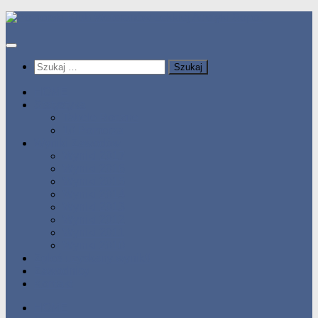
Przeskocz
do
treści
Szukaj:
HOME
Statystyka
Tabele Roczne
10 Pomorza
Wyniki Zawodów
Wyniki 2017
Wyniki 2016
Wyniki 2015
Wyniki 2014
Wyniki 2013
Wyniki 2012
Wyniki 2011
Wyniki 2010
Zgłoś uzyskany wynik!!
Zawodnicy
Kontakt
HOME