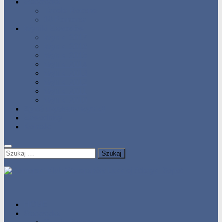
Statystyka
Tabele Roczne
10 Pomorza
Wyniki Zawodów
Wyniki 2017
Wyniki 2016
Wyniki 2015
Wyniki 2014
Wyniki 2013
Wyniki 2012
Wyniki 2011
Wyniki 2010
Zgłoś uzyskany wynik!!
Zawodnicy
Kontakt
Szukaj:
HOME
Statystyka