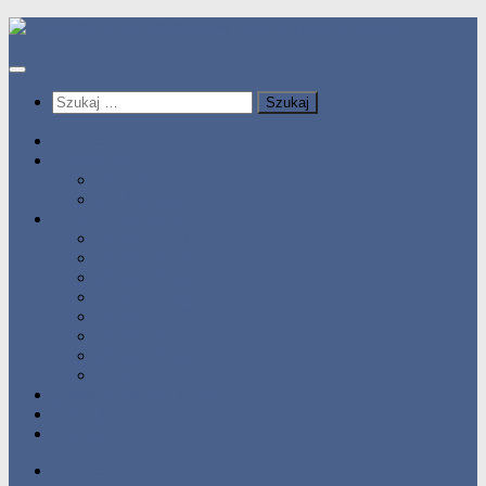
Przeskocz
do
treści
Szukaj:
HOME
Statystyka
Tabele Roczne
10 Pomorza
Wyniki Zawodów
Wyniki 2017
Wyniki 2016
Wyniki 2015
Wyniki 2014
Wyniki 2013
Wyniki 2012
Wyniki 2011
Wyniki 2010
Zgłoś uzyskany wynik!!
Zawodnicy
Kontakt
HOME