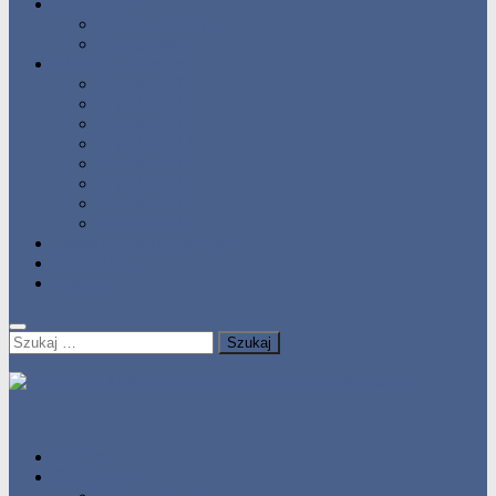
Statystyka
Tabele Roczne
10 Pomorza
Wyniki Zawodów
Wyniki 2017
Wyniki 2016
Wyniki 2015
Wyniki 2014
Wyniki 2013
Wyniki 2012
Wyniki 2011
Wyniki 2010
Zgłoś uzyskany wynik!!
Zawodnicy
Kontakt
Szukaj:
HOME
Statystyka