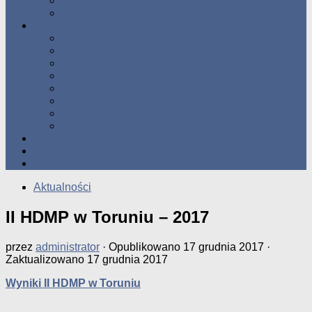
Tabele Roczne
10 Pomorza
Wyniki Zawodów
Wyniki 2017
Wyniki 2016
Wyniki 2015
Wyniki 2014
Wyniki 2013
Wyniki 2012
Wyniki 2011
Wyniki 2010
Zgłoś uzyskany wynik!!
Zawodnicy
Kontakt
Aktualności
II HDMP w Toruniu – 2017
przez
administrator
· Opublikowano
17 grudnia 2017
·
Zaktualizowano
17 grudnia 2017
Wyniki II HDMP w Toruniu