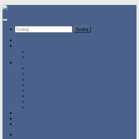
Przeskocz
do
treści
Szukaj:
HOME
Statystyka
Tabele Roczne
10 Pomorza
Wyniki Zawodów
Wyniki 2017
Wyniki 2016
Wyniki 2015
Wyniki 2014
Wyniki 2013
Wyniki 2012
Wyniki 2011
Wyniki 2010
Zgłoś uzyskany wynik!!
Zawodnicy
Kontakt
HOME