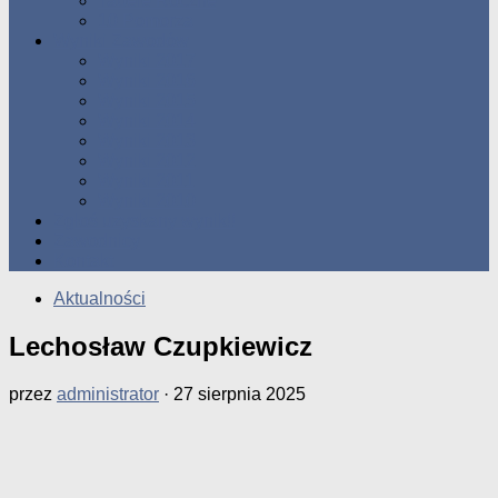
Tabele Roczne
10 Pomorza
Wyniki Zawodów
Wyniki 2017
Wyniki 2016
Wyniki 2015
Wyniki 2014
Wyniki 2013
Wyniki 2012
Wyniki 2011
Wyniki 2010
Zgłoś uzyskany wynik!!
Zawodnicy
Kontakt
Aktualności
Lechosław Czupkiewicz
przez
administrator
·
27 sierpnia 2025