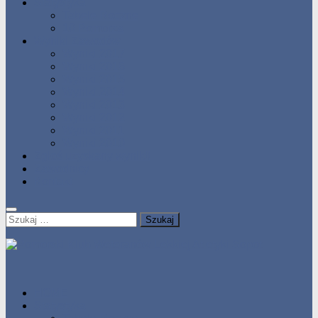
Statystyka
Tabele Roczne
10 Pomorza
Wyniki Zawodów
Wyniki 2017
Wyniki 2016
Wyniki 2015
Wyniki 2014
Wyniki 2013
Wyniki 2012
Wyniki 2011
Wyniki 2010
Zgłoś uzyskany wynik!!
Zawodnicy
Kontakt
Szukaj:
HOME
Statystyka