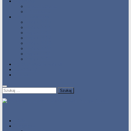
Statystyka
Tabele Roczne
10 Pomorza
Wyniki Zawodów
Wyniki 2017
Wyniki 2016
Wyniki 2015
Wyniki 2014
Wyniki 2013
Wyniki 2012
Wyniki 2011
Wyniki 2010
Zgłoś uzyskany wynik!!
Zawodnicy
Kontakt
Szukaj:
HOME
Statystyka