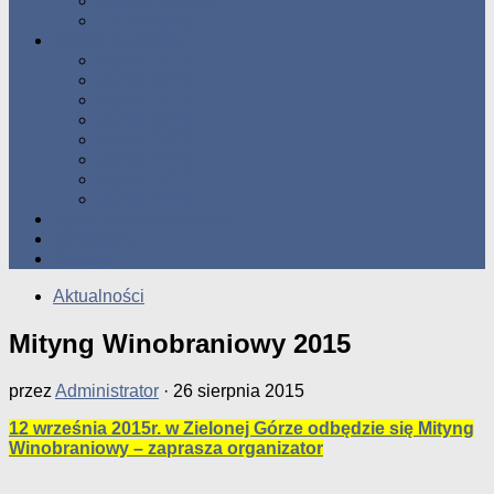
Tabele Roczne
10 Pomorza
Wyniki Zawodów
Wyniki 2017
Wyniki 2016
Wyniki 2015
Wyniki 2014
Wyniki 2013
Wyniki 2012
Wyniki 2011
Wyniki 2010
Zgłoś uzyskany wynik!!
Zawodnicy
Kontakt
Aktualności
Mityng Winobraniowy 2015
przez
Administrator
·
26 sierpnia 2015
12 września 2015r. w Zielonej Górze odbędzie się Mityng
Winobraniowy – zaprasza organizator