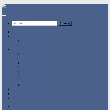
Przeskocz
do
treści
Szukaj:
HOME
Statystyka
Tabele Roczne
10 Pomorza
Wyniki Zawodów
Wyniki 2017
Wyniki 2016
Wyniki 2015
Wyniki 2014
Wyniki 2013
Wyniki 2012
Wyniki 2011
Wyniki 2010
Zgłoś uzyskany wynik!!
Zawodnicy
Kontakt
HOME